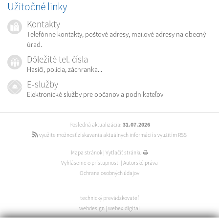
Užitočné linky
Kontakty
Telefónne kontakty, poštové adresy, mailové adresy na obecný
úrad.
Dôležité tel. čísla
Hasiči, polícia, záchranka...
E-služby
Elektronické služby pre občanov a podnikateľov
Posledná aktualizácia:
31.07.2026
využite možnosť získavania aktuálnych informácií s využitím RSS
Mapa stránok
|
Vytlačiť stránku
Vyhlásenie o prístupnosti
|
Autorské práva
Ochrana osobných údajov
technický prevádzkovateľ
webdesign
|
webex.digital