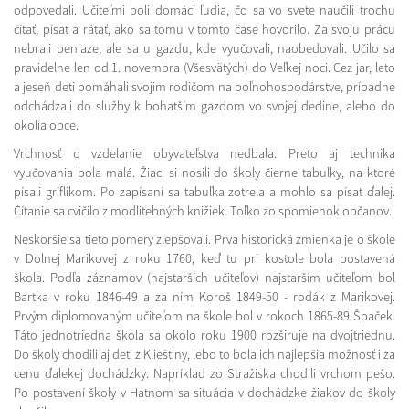
odpovedali. Učiteľmi boli domáci ľudia, čo sa vo svete naučili trochu
čítať, písať a rátať, ako sa tomu v tomto čase hovorilo. Za svoju prácu
nebrali peniaze, ale sa u gazdu, kde vyučovali, naobedovali. Učilo sa
pravidelne len od 1. novembra (Všesvätých) do Veľkej noci. Cez jar, leto
a jeseň deti pomáhali svojim rodičom na poľnohospodárstve, prípadne
odchádzali do služby k bohatším gazdom vo svojej dedine, alebo do
okolia obce.
Vrchnosť o vzdelanie obyvateľstva nedbala. Preto aj technika
vyučovania bola malá. Žiaci si nosili do školy čierne tabuľky, na ktoré
písali gríflikom. Po zapísaní sa tabuľka zotrela a mohlo sa písať ďalej.
Čítanie sa cvičilo z modlitebných knižiek. Toľko zo spomienok občanov.
Neskoršie sa tieto pomery zlepšovali. Prvá historická zmienka je o škole
v Dolnej Marikovej z roku 1760, keď tu pri kostole bola postavená
škola. Podľa záznamov (najstarších učiteľov) najstarším učiteľom bol
Bartka v roku 1846-49 a za ním Koroš 1849-50 - rodák z Marikovej.
Prvým diplomovaným učiteľom na škole bol v rokoch 1865-89 Špaček.
Táto jednotriedna škola sa okolo roku 1900 rozširuje na dvojtriednu.
Do školy chodili aj deti z Klieštiny, lebo to bola ich najlepšia možnosť i za
cenu ďalekej dochádzky. Napríklad zo Stražiska chodili vrchom pešo.
Po postavení školy v Hatnom sa situácia v dochádzke žiakov do školy