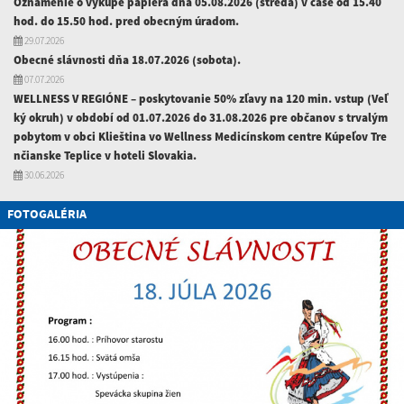
Oznámenie o výkupe papiera dňa 05.08.2026 (streda) v čase od 15.40
hod. do 15.50 hod. pred obecným úradom.
29.07.2026
Obecné slávnosti dňa 18.07.2026 (sobota).
07.07.2026
WELLNESS V REGIÓNE – poskytovanie 50% zľavy na 120 min. vstup (Veľ
ký okruh) v období od 01.07.2026 do 31.08.2026 pre občanov s trvalým
pobytom v obci Klieština vo Wellness Medicínskom centre Kúpeľov Tre
nčianske Teplice v hoteli Slovakia.
30.06.2026
FOTOGALÉRIA