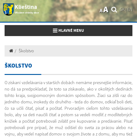
Klieština
A
SK
|
EN
A
Oficiálne stránky obce
Toggle navigation
HLAVNÉ MENU
Školstvo
ŠKOLSTVO
O získaní vzdelávania v starších dobách nemáme presnejšie informácie,
no dá sa predpokladať, že toto sa získavalo, ako v okolitých dedinách
tohto kraja, svojpomocným domácim spôsobom. Žiaci sa zišli raz do
jedného domu, inokedy do druhého - teda do domov, odkiaľ boli deti,
čo sa učili čítať, písať a počítať. Prvoradým cieľom tohto vzdelávania
bolo, aby sa deti naučili čítať a potom sa vedeli modliť z modlitebných
knižiek a počítať potrebovali zvlášť pre kupovanie a predávanie. Písať
potrebovali pre prípad, že muž odišiel do sveta za prácou alebo na
vojnu, aby vedel napísať domov o svojom živote a z domu, aby mu tiež