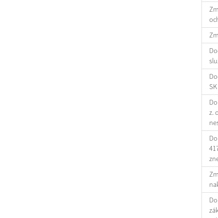
Zml
oc
Zml
Dod
slu
Do
SK 
Doh
z. 
ne
Doh
417
zn
Zml
na
Doh
zák