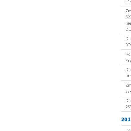
zá
Zml
523
nie
2 O
Dod
07
Ko
Pr
Do
úra
Zml
zá
Dod
26
201
Do