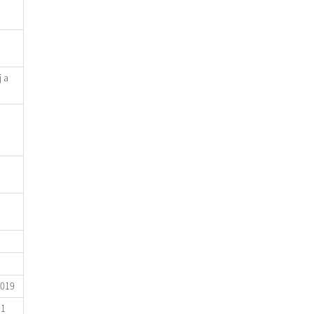
 a
2019
91