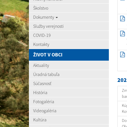
Školstvo
Dokumenty
Služby verejnosti
COVID-19
Kontakty
ŽIVOT V OBCI
Aktuality
Úradná tabuľa
202
Súčasnosť
Zml
História
ban
Fotogaléria
Kú
Videogaléria
Koš
Kultúra
Dod
Ob