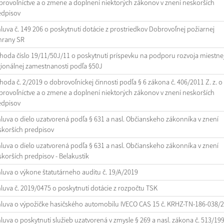
rovoľníctve a o zmene a doplnení niektorých zákonov v znení neskorších
edpisov
uva č. 149 206 o poskytnutí dotácie z prostriedkov Dobrovoľnej požiarnej
hrany SR
oda číslo 19/11/50J/11 o poskytnutí príspevku na podporu rozvoja miestnej
gionálnej zamestnanosti podľa §50J
oda č. 2/2019 o dobrovoľníckej činnosti podľa § 6 zákona č. 406/2011 Z. z. o
rovoľníctve a o zmene a doplnení niektorých zákonov v znení neskorších
edpisov
uva o dielo uzatvorená podľa § 631 a nasl. Občianskeho zákonníka v znení
skorších predpisov
uva o dielo uzatvorená podľa § 631 a nasl. Občianskeho zákonníka v znení
korších predpisov - Belakustik
uva o výkone štatutárneho auditu č. 19/A/2019
uva č. 2019/0475 o poskytnutí dotácie z rozpočtu TSK
luva o výpožičke hasičského automobilu IVECO CAS 15 č. KRHZ-TN-186-038/
uva o poskytnutí služieb uzatvorená v zmysle § 269 a nasl. zákona č. 513/19