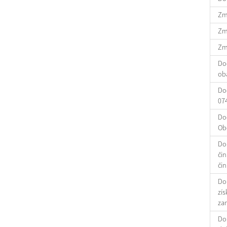
Zm
Zm
Zm
Do
oba
Dod
07
Dod
Ob
Do
čin
čin
Do
zís
za
Doh