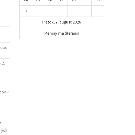
31
Piatok, 7. august 2026
Meniny má Štefánia
ropol
 Z.
nov v
6
rých