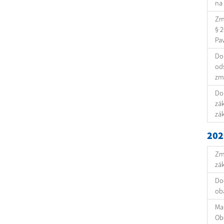
na
Zml
§ 2
Pav
Doh
ods
zme
Doh
zák
zák
202
Zml
zák
Do
oba
Ma
Ob