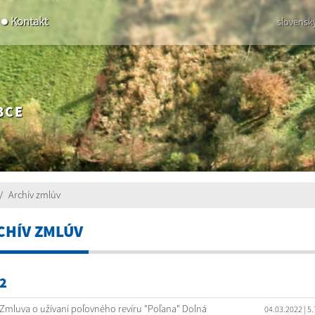
Kontakt
slovensk
BCE
Archív zmlúv
CHÍV ZMLÚV
2
Zmluva o užívaní poľovného revíru "Poľana" Dolná
04.03.2022
| 5