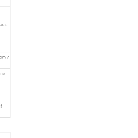
ods.
lom v
cné
 §