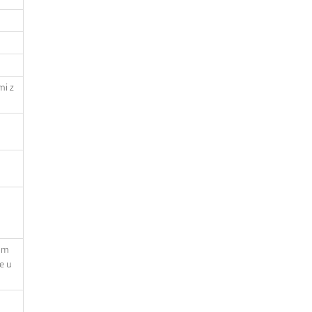
mi z
om
e u