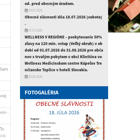
od. pred obecným úradom.
29.07.2026
Obecné slávnosti dňa 18.07.2026 (sobota)
.
07.07.2026
WELLNESS V REGIÓNE – poskytovanie 50%
zľavy na 120 min. vstup (Veľký okruh) v ob
dobí od 01.07.2026 do 31.08.2026 pre obča
nov s trvalým pobytom v obci Klieština vo
Wellness Medicínskom centre Kúpeľov Tre
iliam
nčianske Teplice v hoteli Slovakia.
30.06.2026
FOTOGALÉRIA
mnej
kon -
Zb.
r.o.