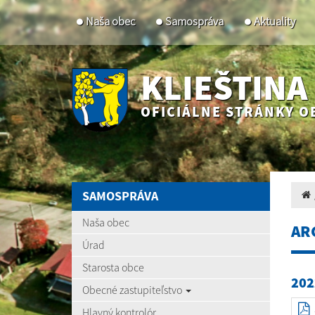
Naša obec
Samospráva
Aktuality
KLIEŠTINA
OFICIÁLNE STRÁNKY O
SAMOSPRÁVA
Naša obec
AR
Úrad
Starosta obce
202
Obecné zastupiteľstvo
Hlavný kontrolór