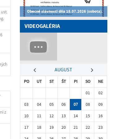
Obecné slávnosti dňa 18.07.2026 (sobota).
ust.
ng.
VIDEOGALÉRIA
26
rých
AUGUST
PO
UT
ST
ŠT
PI
SO
NE
01
02
ý
03
04
05
06
07
08
09
mi z
10
11
12
13
14
15
16
17
18
19
20
21
22
23
24
25
26
27
28
29
30