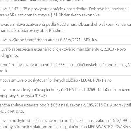
uva č. 1421 135 o poskytnutí dotácie z prostriedkov Dobrovoľnej požiarnej
hrany SR uzatvorená v zmysle § 51 Občianskeho zákonníka.
ovacia zmluva uzatvorená podľa § 628 a nasl. Občianskeho zákonníka, darca
ián Bačík, obdarovaný obec Klieština.
uva o výkone štatutárneho auditu č. 65/A/2021 - APX, k.s.
luva o zabezpečení externého projektového manažmentu č. 21013 - Novo
ding s.r.o.
omná zmluva uzatvorená podľa § 663 a nasl. Občianskeho zákonníka - Ing. V
olík
cová zmluva o poskytovaní právnych služieb - LEGAL POINT s.r.o.
luva o prevode výpočtovej techniky č. ZLP-VT-2021-0269 - DataCentrum úze
mosprávy Slovenska (DEUS)
enčná zmluva uzavretá podľa § 65 a nasl. zákona č. 185/2015 Z.z. Autorský zá
DERnet, s.r.o.
uva o poskytnutí služieb uzatvorená podľa § 536 a nasl. zákona č. 513/1991 
chodný zákonník v platnom znení so spoločnosťou MEGAWASTE SLOVAKIA s.