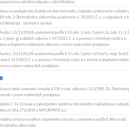
 vývoz komunálneho odpadu v obci Klieština.
uva na poskytnutie služieb na zber komodít z odpadu uzatvorená v súlade s 
69 ods. 2 Obchodného zákonníka a zákonom č. 79/2015 Z. z. o odpadoch s I
ol Belobrad - obchod a výroba
oda č. 21/11/010/8 uzatvorená podľa § 10 ods. 3, ods. 5 písm. b), ods. 11, § 
. 2 písm. g) a ďalších.zákona č. 417/2013 Z. z. o pomoci v hmotnej núdzi a o
ne a doplnení niektorých zákonov v znení neskorších predpisov.
oda č. 21/11/012/6 uzatvorená podľa § 12 ods. 3 písm. b) bod 5, resp. bod 6
ona č. 417/2013 Z. z. o pomoci v hmotnej núdzi a o zmene a doplnení niekto
onov v znení neskorších predpisov.
0
uva o dielo uzavretá v zmysle § 536 a nasl. zákona č. 513/1991 Zb. Obchodn
onník v znení neskorších predpisov
datok č. 3 k Zmluve o zabezpečení systému združeného nakladania s odpad
lov zo dňa 27.6.2016 s NATUR-PACK a.s.
ndátna zmluva na výkon stavebného dozoru uzatvorená podľa § 566 a nasl.
chodného zákonníka