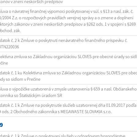
konov v znení neskorších predpisov
uva o návratnej finančnej výpomoci poskytovanej v súl. s §13 a nasl. zák. č.
/2004 Z.z. o rozpočtových pravidlách verejnej správy a o zmene a doplnení
ktorých zákonov v znení neskorších predpisov a §262 ods. 1 v spojení s §269 
bchod. zák.
atok č. 2 k Zmluve o poskytnutí nenávratného finančného príspevku č.
4TN220036
lektívna zmluva so Základnou organizáciou SLOVES pre obecné úrady so síd
ečíne
datok č. 1 ku Kolektívna zmluva so Základnou organizáciou SLOVES pre obe
dy so sídlom v Prečíne
uva o výpožičke uzatvorená v zmysle ustanovenia § 659 a nasl. Občianskeho
konníka so Štatistickým úradom SR
atok č. 1 k Zmluve na poskytnutíe služieb uzatvorenej dňa 01.09.2017 podľa
9 ods. 2 Obchodného zákonníka s MEGAWASTE SLOVAKIA s.r.o.
9
datok č. 1 k Zmluve o poskytovaní služieb v odpadovom hospodárstve