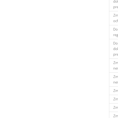
dob
pr
Zml
oc
Doh
re
Doh
dob
pr
Zml
ne
Zml
nes
Zml
Zml
Zm
Zml