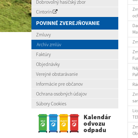
Dobrovoľný hasičský zbor
Zml
Cintorín
oc
POVINNÉ ZVEREJŇOVANIE
Dar
Mar
Zmluvy
Zml
Archív zmlúv
Zm
Faktúry
Fun
Objednávky
Náj
Verejné obstarávanie
Pah
Informácie pre občanov
Rám
Ochrana osobných údajov
Zm
sa
Súbory Cookies
Lic
TEN
Zml
Ob