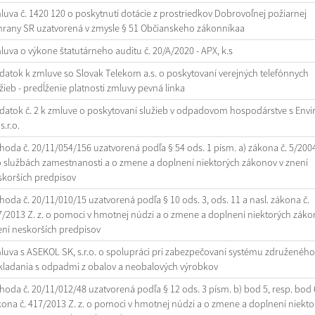
uva č. 1420 120 o poskytnutí dotácie z prostriedkov Dobrovoľnej požiarnej
hrany SR uzatvorená v zmysle § 51 Občianskeho zákonníkaa
uva o výkone štatutárneho auditu č. 20/A/2020 - APX, k.s
atok k zmluve so Slovak Telekom a.s. o poskytovaní verejných telefónnych
žieb - predĺženie platnosti zmluvy pevná linka
datok č. 2 k zmluve o poskytovaní služieb v odpadovom hospodárstve s Envi
s.r.o.
oda č. 20/11/054/156 uzatvorená podľa § 54 ods. 1 písm. a) zákona č. 5/2004
o službách zamestnanosti a o zmene a doplnení niektorých zákonov v znení
skorších predpisov
oda č. 20/11/010/15 uzatvorená podľa § 10 ods. 3, ods. 11 a nasl. zákona č.
/2013 Z. z. o pomoci v hmotnej núdzi a o zmene a doplnení niektorých záko
ení neskorších predpisov
uva s ASEKOL SK, s.r.o. o spolupráci pri zabezpečovaní systému združeného
kladania s odpadmi z obalov a neobalových výrobkov
oda č. 20/11/012/48 uzatvorená podľa § 12 ods. 3 písm. b) bod 5, resp. bod 
ona č. 417/2013 Z. z. o pomoci v hmotnej núdzi a o zmene a doplnení niekto