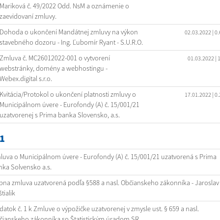
Mariková č. 49/2022 Odd. NsM a oznámenie o
zaevidovaní zmluvy.
Dohoda o ukončení Mandátnej zmluvy na výkon
02.03.2022
| 0
stavebného dozoru - Ing. Ľubomír Ryant - S.U.R.O.
Zmluva č. MC26012022-001 o vytvorení
01.03.2022
| 
webstránky, domény a webhostingu -
Webex.digital s.r.o.
Kvitácia/Protokol o ukončení platnosti zmluvy o
17.01.2022
| 0
Municipálnom úvere - Eurofondy (A) č. 15/001/21
uzatvorenej s Prima banka Slovensko, a.s.
1
uva o Municipálnom úvere - Eurofondy (A) č. 15/001/21 uzatvorená s Prima
ka Solvensko a.s.
pna zmluva uzatvorená podľa §588 a nasl. Občianskeho zákonníka - Jaroslav
tialik
atok č. 1 k Zmluve o výpožičke uzatvorenej v zmysle ust. § 659 a nasl.
čianskeho zákonníka so Štatistickým úradom SR.