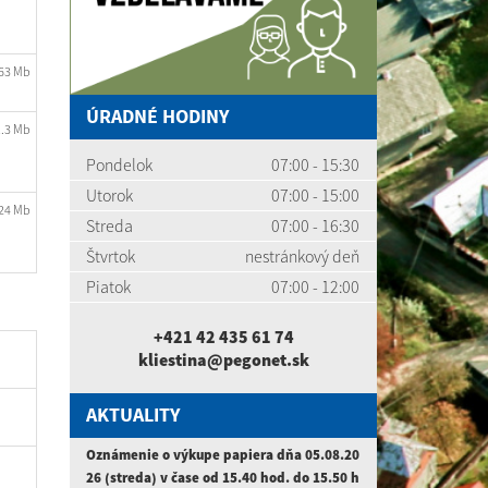
.63 Mb
ÚRADNÉ HODINY
1.3 Mb
Pondelok
07:00 - 15:30
Utorok
07:00 - 15:00
.24 Mb
Streda
07:00 - 16:30
Štvrtok
nestránkový deň
Piatok
07:00 - 12:00
+421 42 435 61 74
kliestina@pegonet.sk
AKTUALITY
Oznámenie o výkupe papiera dňa 05.08.20
26 (streda) v čase od 15.40 hod. do 15.50 h