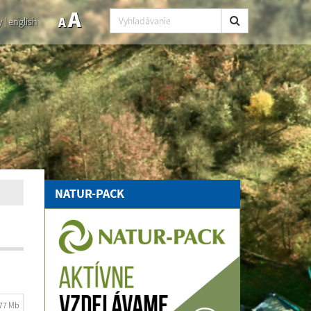
A
A
y
|
english
NATUR-PACK
.77 Mb