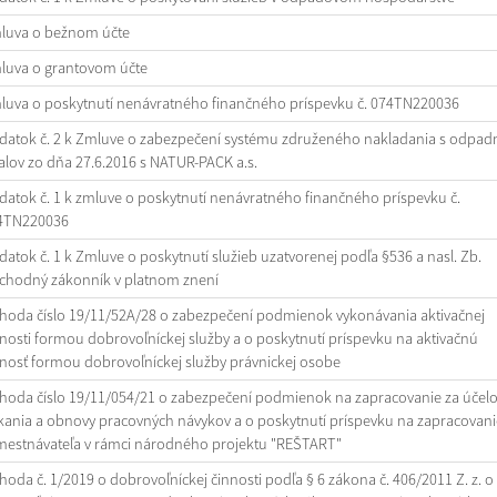
luva o bežnom účte
luva o grantovom účte
luva o poskytnutí nenávratného finančného príspevku č. 074TN220036
datok č. 2 k Zmluve o zabezpečení systému združeného nakladania s odpad
lov zo dňa 27.6.2016 s NATUR-PACK a.s.
atok č. 1 k zmluve o poskytnutí nenávratného finančného príspevku č.
4TN220036
atok č. 1 k Zmluve o poskytnutí služieb uzatvorenej podľa §536 a nasl. Zb.
chodný zákonník v platnom znení
hoda číslo 19/11/52A/28 o zabezpečení podmienok vykonávania aktivačnej
nosti formou dobrovoľníckej služby a o poskytnutí príspevku na aktivačnú
nosť formou dobrovoľníckej služby právnickej osobe
hoda číslo 19/11/054/21 o zabezpečení podmienok na zapracovanie za účel
kania a obnovy pracovných návykov a o poskytnutí príspevku na zapracovani
mestnávateľa v rámci národného projektu "REŠTART"
oda č. 1/2019 o dobrovoľníckej činnosti podľa § 6 zákona č. 406/2011 Z. z. o