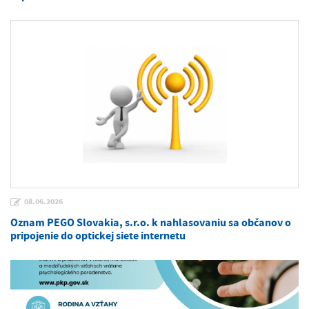
08.06.2026
Oznam PEGO Slovakia, s.r.o. k nahlasovaniu sa občanov o
pripojenie do optickej siete internetu