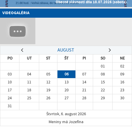
Obecné slávnosti dňa 18.07.2026 (sobota).
VIDEOGALÉRIA
AUGUST
PO
UT
ST
ŠT
PI
SO
NE
01
02
03
04
05
06
07
08
09
10
11
12
13
14
15
16
17
18
19
20
21
22
23
24
25
26
27
28
29
30
31
Štvrtok, 6. august 2026
Meniny má Jozefína