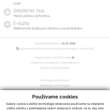
úrad.
Dôležité tel. čísla
Hasiči, polícia, záchranka...
E-služby
Elektronické služby pre občanov a podnikateľov
Posledná aktualizácia:
31.07.2026
využite možnosť získavania aktuálnych informácií s využitím RSS
Mapa stránok
|
Vytlačiť stránku
Vyhlásenie o prístupnosti
|
Autorské práva
Ochrana osobných údajov
technický prevádzkovateľ
webdesign
|
webex.digital
CMS systém (redakčný) systém ECHELON 2
,
web portál
,
Používame cookies
webhosting
,
webex.digital
,
domény
,
registrácia domény
,
Súbory cookie a ďalšie technológie sledovania používame na zlepšenie
spoločnosť webex.digital
vášho zážitku z prehliadania našich webových stránok, na to, aby sme