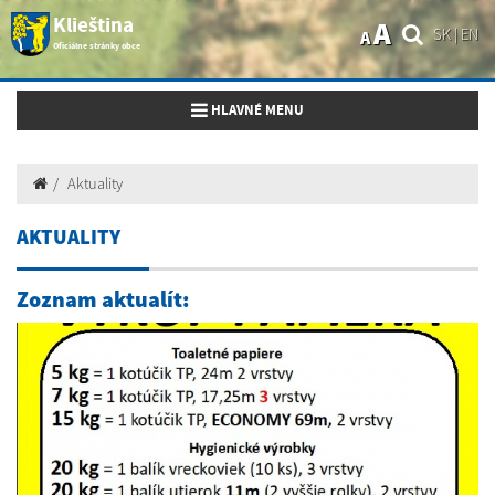
Klieština
A
SK
|
EN
A
Oficiálne stránky obce
Toggle navigation
HLAVNÉ MENU
Aktuality
AKTUALITY
Zoznam aktualít: