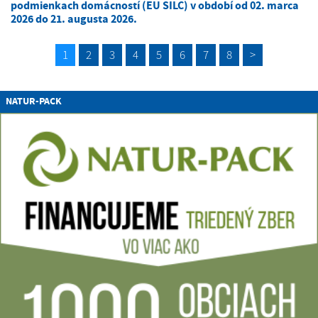
podmienkach domácností (EU SILC) v období od 02. marca
2026 do 21. augusta 2026.
1
2
3
4
5
6
7
8
>
NATUR-PACK