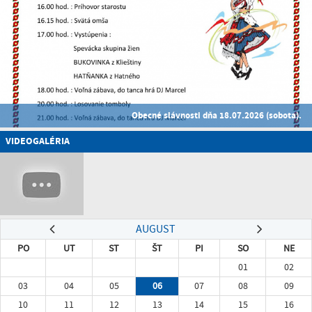
Obecné slávnosti dňa 18.07.2026 (sobota).
VIDEOGALÉRIA
AUGUST
PO
UT
ST
ŠT
PI
SO
NE
01
02
03
04
05
06
07
08
09
10
11
12
13
14
15
16