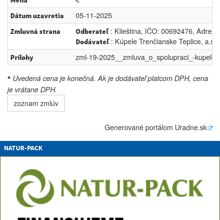
Mena
05-11-2025
Dátum uzavretia
: Klieština, IČO: 00692476, Adresa:
Zmluvná strana
Odberateľ
: Kúpele Trenčianske Teplice, a.s
Dodávateľ
zml-19-2025__zmluva_o_spolupraci_-kupele_
Prílohy
Uvedená cena je konečná. Ak je dodávateľ platcom DPH, cena
*
je vrátane DPH.
zoznam zmlúv
Generované portálom
Uradne.sk
NATUR-PACK