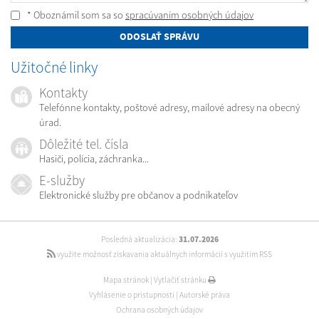
* Oboznámil som sa so
spracúvaním osobných údajov
ODOSLAŤ SPRÁVU
Užitočné linky
Kontakty
Telefónne kontakty, poštové adresy, mailové adresy na obecný
úrad.
Dôležité tel. čísla
Hasiči, polícia, záchranka...
E-služby
Elektronické služby pre občanov a podnikateľov
Posledná aktualizácia:
31.07.2026
využite možnosť získavania aktuálnych informácií s využitím RSS
Mapa stránok
|
Vytlačiť stránku
Vyhlásenie o prístupnosti
|
Autorské práva
Ochrana osobných údajov