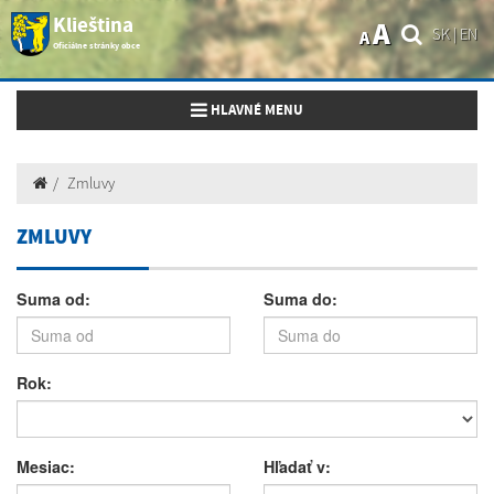
Klieština
A
SK
|
EN
A
Oficiálne stránky obce
Toggle navigation
HLAVNÉ MENU
Zmluvy
ZMLUVY
Suma od:
Suma do:
Rok:
Mesiac:
Hľadať v: